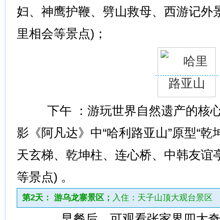
妇、神鹰护鞭、劈山救母、西游记外
里相会等景点)；
下午 ：游玩世界自然遗产的核心-
影《阿凡达》中“哈利路亚山”原型“乾
天玄梯、乾坤柱、连心桥、中韩友谊
等景点) 。
第2天： 游乌龙寨景区；
入住：天子山顶大观台景区
早餐后，可观看张家界四大奇观