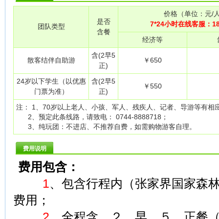
价格（单位：元/
是否
7*24小时在线客服：1
团队类型
含餐
经济等
含(2早5
散客结伴自助游
￥650
正)
24岁以下学生（以优惠
含(2早5
￥550
门票为准）
正)
注： 1、70岁以上老人、小孩、军人、残疾人、记者、导游等有
2、预定此条线路，请致电： 0744-8888718；
3、纯玩团：不进店、不推荐自费，如需购物游客自理。
费用说明
费用包含：
1
、包含行程内（张家界国家森
费用；
2
、全程含 ２ 早 ５ 正餐（正