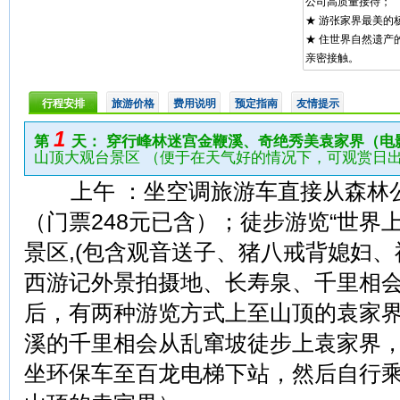
公司高质量接待；
★ 游张家界最美的
★ 住世界自然遗产
亲密接触。
行程安排
旅游价格
费用说明
预定指南
友情提示
1
第
天： 穿行峰林迷宫金鞭溪、奇绝秀美袁家界（电
山顶大观台景区 （便于在天气好的情况下，可观赏日
上午 ：坐空调旅游车直接从森林
（门票248元已含）；徒步游览“世界上
景区,(包含观音送子、猪八戒背媳妇
西游记外景拍摄地、长寿泉、千里相会
后，有两种游览方式上至山顶的袁家
溪的千里相会从乱窜坡徒步上袁家界
坐环保车至百龙电梯下站，然后自行