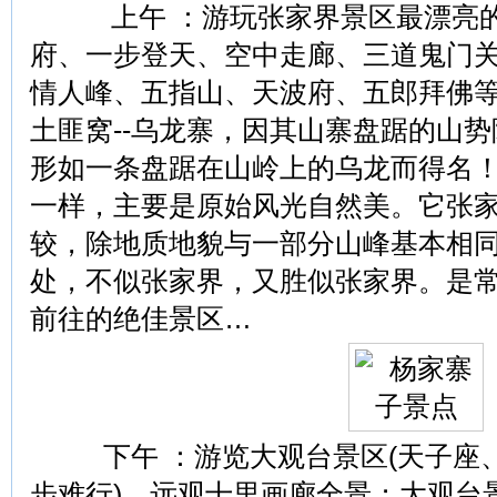
上午 ：游玩张家界景区最漂亮的
府、一步登天、空中走廊、三道鬼门
情人峰、五指山、天波府、五郎拜佛等
土匪窝--乌龙寨，因其山寨盘踞的山
形如一条盘踞在山岭上的乌龙而得名
一样，主要是原始风光自然美。它张
较，除地质地貌与一部分山峰基本相
处，不似张家界，又胜似张家界。是
前往的绝佳景区…
下午 ：游览大观台景区(天子座
步难行)，远观十里画廊全景；大观台