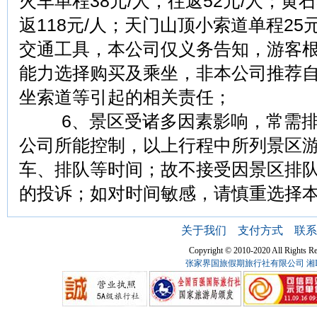
火车单程38元/人，往返52元/人；黄
返118元/人；天门山顶小索道单程25
交通工具，本公司仅义务告知，游客
能力选择购买及乘坐，非本公司推荐
坐索道等引起的相关责任；
6、景区受诸多因素影响，常需排
公司所能控制，以上行程中所列景区
车、排队等时间；故不接受因景区排
的投诉；如对时间敏感，请慎重选择
关于我们
支付方式
联系
Copyright © 2010-2020 All Ri
张家界国旅假期旅行社有限公司
湘I