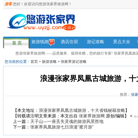
游客
您好！欢迎访问悠游张家界旅游网！
旅游线路
酒店住宿
游记攻略
景点大全
首 页
悠游张家界旅游网——品质服务、值得依赖，您的旅行专家! 张家界凤凰旅游咨询热
您当前的位置：
首页
>
旅游攻略
>
张家界游记攻略
浪漫张家界凤凰古城旅游，十
推荐：
张
【本文地址：
浪漫张家界凤凰古城旅游，十大省钱秘籍攻略
】
【转载请注明文章来源：本文出自
张家界旅游网
原创/编辑】 <
最后更
上一篇：
天子山—一座丢失灵魂的旅游风景胜地
下一篇：
张家界凤凰旅游七日浪漫“蜜月游”